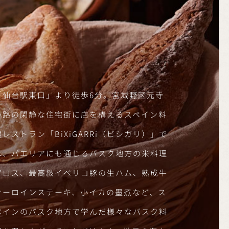
「仙台駅東口」より徒歩6分。宮城野区元寺
小路の閑静な住宅街に店を構えるスペイン料
理レストラン「BiXiGARRi（ビシガリ）」で
は、パエリアにも通じるバスク地方の米料理
アロス、最高級イベリコ豚の生ハム、熟成牛
サーロインステーキ、小イカの墨煮など、ス
ペインのバスク地方で学んだ様々なバスク料